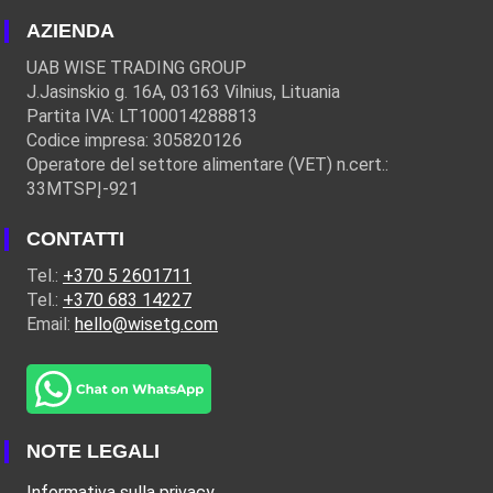
AZIENDA
UAB WISE TRADING GROUP
J.Jasinskio g. 16A, 03163 Vilnius, Lituania
Partita IVA: LT100014288813
Codice impresa: 305820126
Operatore del settore alimentare (VET) n.cert.:
33MTSPĮ-921
CONTATTI
Tel.:
+370 5 2601711
Tel.:
+370 683 14227
Email:
hello@wisetg.com
NOTE LEGALI
Informativa sulla privacy