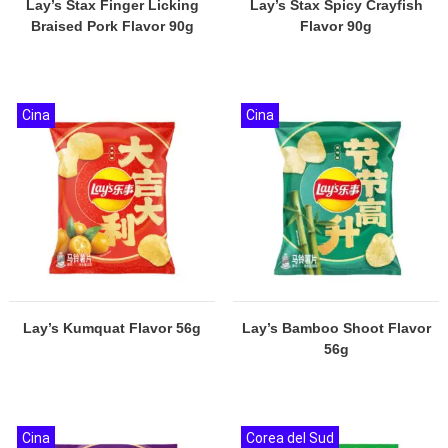
Lay’s Stax Finger Licking
Lay’s Stax Spicy Crayfish
Braised Pork Flavor 90g
Flavor 90g
Cina
Cina
Lay’s Kumquat Flavor 56g
Lay’s Bamboo Shoot Flavor
56g
Cina
Corea del Sud