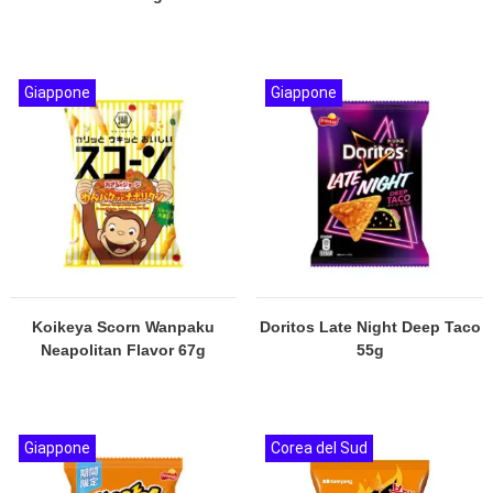
Giappone
Giappone
Koikeya Scorn Wanpaku
Doritos Late Night Deep Taco
Neapolitan Flavor 67g
55g
Giappone
Corea del Sud