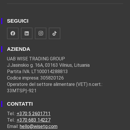
SEGUICI
AZIENDA
UAB WISE TRADING GROUP
J.Jasinskio g. 16A, 03163 Vilnius, Lituania
Partita IVA: LT100014288813
Codice impresa: 305820126
Operatore del settore alimentare (VET) n.cert.:
33MTSPĮ-921
CONTATTI
Tel.:
+370 5 2601711
Tel.:
+370 683 14227
Email:
hello@wisetg.com