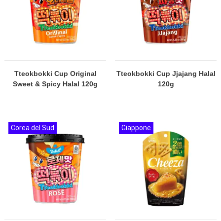
Tteokbokki Cup Original
Tteokbokki Cup Jjajang Halal
Sweet & Spicy Halal 120g
120g
Corea del Sud
Giappone