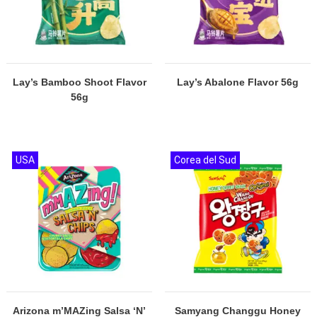
Lay’s Bamboo Shoot Flavor
Lay’s Abalone Flavor 56g
56g
USA
Corea del Sud
Arizona m’MAZing Salsa ‘N’
Samyang Changgu Honey