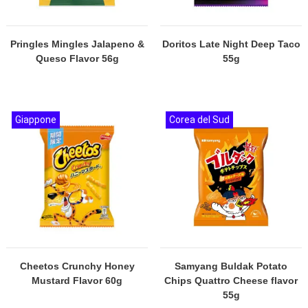
Pringles Mingles Jalapeno &
Doritos Late Night Deep Taco
Queso Flavor 56g
55g
Giappone
Corea del Sud
Cheetos Crunchy Honey
Samyang Buldak Potato
Mustard Flavor 60g
Chips Quattro Cheese flavor
55g