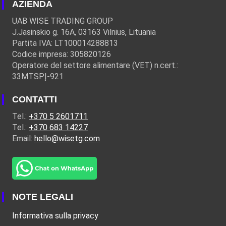
AZIENDA
UAB WISE TRADING GROUP
J.Jasinskio g. 16A, 03163 Vilnius, Lituania
Partita IVA: LT100014288813
Codice impresa: 305820126
Operatore del settore alimentare (VET) n.cert.:
33MTSPĮ-921
CONTATTI
Tel.:
+370 5 2601711
Tel.:
+370 683 14227
Email:
hello@wisetg.com
NOTE LEGALI
Informativa sulla privacy