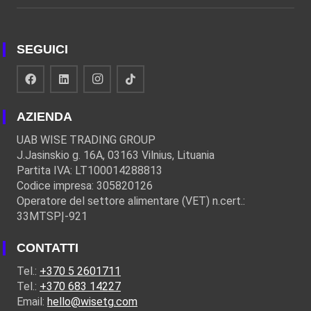
SEGUICI
AZIENDA
UAB WISE TRADING GROUP
J.Jasinskio g. 16A, 03163 Vilnius, Lituania
Partita IVA: LT100014288813
Codice impresa: 305820126
Operatore del settore alimentare (VET) n.cert.:
33MTSPĮ-921
CONTATTI
Tel.:
+370 5 2601711
Tel.:
+370 683 14227
Email:
hello@wisetg.com