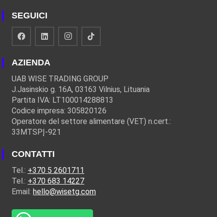
SEGUICI
AZIENDA
UAB WISE TRADING GROUP
J.Jasinskio g. 16A, 03163 Vilnius, Lituania
Partita IVA: LT100014288813
Codice impresa: 305820126
Operatore del settore alimentare (VET) n.cert.:
33MTSPĮ-921
CONTATTI
Tel.:
+370 5 2601711
Tel.:
+370 683 14227
Email:
hello@wisetg.com