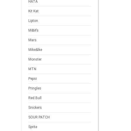
HATA
Kit Kat
Lipton
M&M’s
Mars
Mike&Ike
Monster
MTN
Pepsi
Pringles
Red Bull
Snickers
SOUR PATCH
Sprite