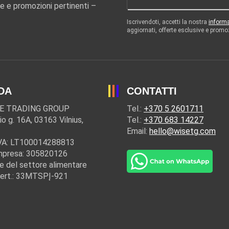
e e promozioni pertinenti –
Iscrivendoti, accetti la nostra
informa
aggiornati, offerte esclusive e promo
DA
CONTATTI
E TRADING GROUP
Tel.:
+370 5 2601711
io g. 16A, 03163 Vilnius,
Tel.:
+370 683 14227
Email:
hello@wisetg.com
IVA: LT100014288813
mpresa: 305820126
e del settore alimentare
cert.: 33MTSPĮ-921