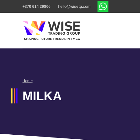
+370 614 29806
hello@wisetg.com
Home
MILKA