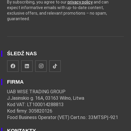
By subscribing, you agree to our
privacy policy
and can
expect informative emails with up-to-date content,
exclusive offers, and relevant promotions – no spam,
guaranteed.
ŚLEDŹ NAS
FIRMA
UAB WISE TRADING GROUP
J.Jasinskio g. 16A, 03163 Wilno, Litwa
Kod VAT: LT100014288813
Kod firmy: 305820126
Food Business Operator (VET) Cert.no.: 33MTSPĮ-921
KONTAKTY