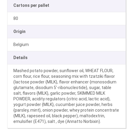
Cartons per pallet
80
Origin
Belgium
Details
Mashed potato powder, sunflower oil, WHEAT FLOUR,
corn flour, rice flour, seasoning mix with tzatziki flavor
(lactose powder {MILK}, flavor enhancer {monosodium
glutamate, disodium 5′-ribonucleotide}, sugar, table
salt, flavors {MILK}, garlic powder, SKIMMED MILK
POWDER, acidity regulators {citric acid, lactic acid},
yogurt powder {MILK}, cucumber juice powder, herbs
{parsley, mint}, onion powder, whey protein concentrate
{MILK}, rapeseed oil, black pepper), maltodextrin,
emulsifier (E471), salt , dye (Annatto Norbixin).