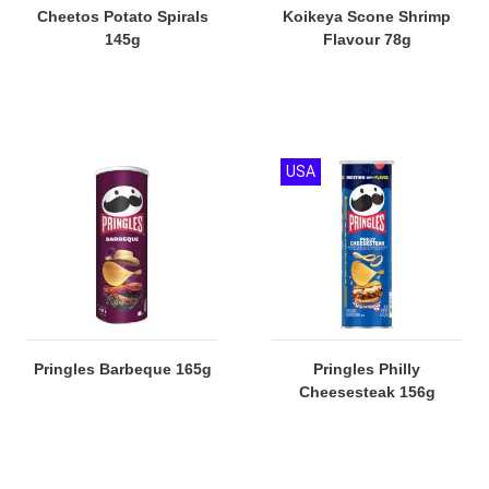
Cheetos Potato Spirals
Koikeya Scone Shrimp
145g
Flavour 78g
USA
Pringles Barbeque 165g
Pringles Philly
Cheesesteak 156g