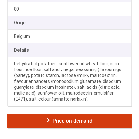
80
Origin
Belgium
Details
Dehydrated potatoes, sunflower oil, wheat flour, corn
flour, rice flour, salt and vinegar seasoning (flavourings
{barley}, potato starch, lactose {milk}, maltodextrin,
flavour enhancers {monosodium glutamate, disodium
guanylate, disodium inosinate}, salt, acids {citric acid,
malic acid}, sunflower oil), maltodextrin, emulsifier
(E471), salt, colour (annatto norbixin).
Price on demand