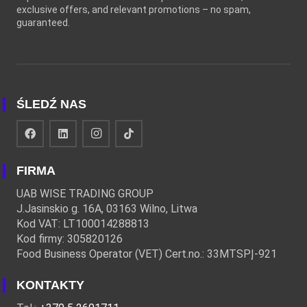
exclusive offers, and relevant promotions – no spam,
guaranteed.
ŚLEDŹ NAS
FIRMA
UAB WISE TRADING GROUP
J.Jasinskio g. 16A, 03163 Wilno, Litwa
Kod VAT: LT100014288813
Kod firmy: 305820126
Food Business Operator (VET) Cert.no.: 33MTSPĮ-921
KONTAKTY