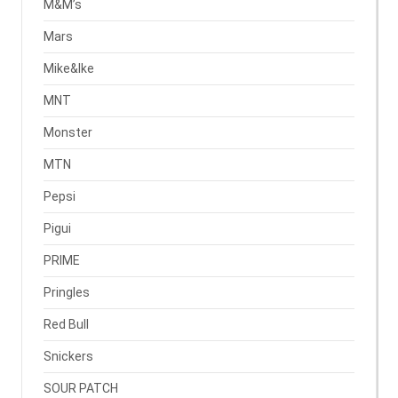
M&M’s
Mars
Mike&Ike
MNT
Monster
MTN
Pepsi
Pigui
PRIME
Pringles
Red Bull
Snickers
SOUR PATCH