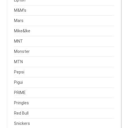
Lipton
M&M’s
Mars
Mike&Ike
MNT
Monster
MTN
Pepsi
Pigui
PRIME
Pringles
Red Bull
Snickers