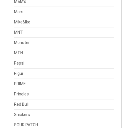
M&M’s
Mars
Mike&Ike
MNT
Monster
MTN
Pepsi
Pigui
PRIME
Pringles
Red Bull
Snickers
SOUR PATCH