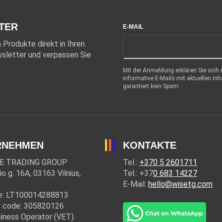
TER
E-MAIL
Produkte direkt in Ihren
sletter und verpassen Sie
Mit der Anmeldung erklären Sie sich
informative E-Mails mit aktuellen In
garantiert kein Spam.
RNEHMEN
KONTAKTE
E TRADING GROUP
Tel.:
+370 5 2601711
io g. 16A, 03163 Vilnius,
Tel.: +37
0 683 14227
E-Mail:
hello@wisetg.com
e: LT100014288813
 code: 305820126
iness Operator (VET)