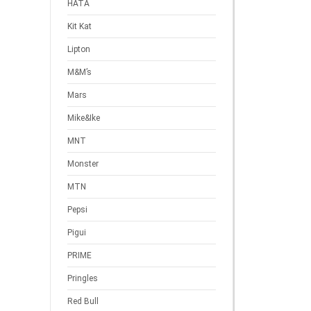
HATA
Kit Kat
Lipton
M&M’s
Mars
Mike&Ike
MNT
Monster
MTN
Pepsi
Pigui
PRIME
Pringles
Red Bull