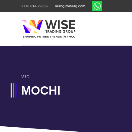
+370 614 29806
hello@wisetg.com
Start
MOCHI