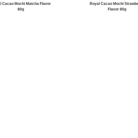
l Cacao Mochi Matcha Flavor
Royal Cacao Mochi Strawb
80g
Flavor 80g