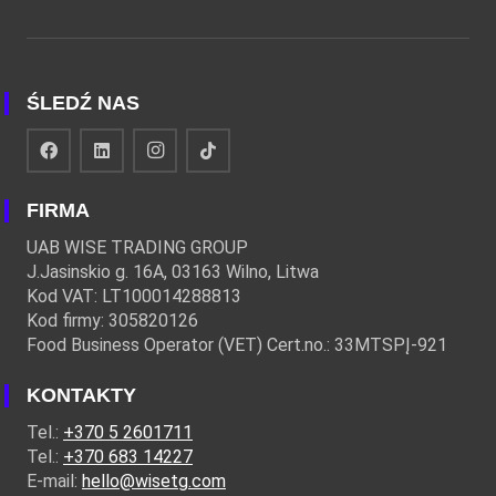
ŚLEDŹ NAS
FIRMA
UAB WISE TRADING GROUP
J.Jasinskio g. 16A, 03163 Wilno, Litwa
Kod VAT: LT100014288813
Kod firmy: 305820126
Food Business Operator (VET) Cert.no.: 33MTSPĮ-921
KONTAKTY
Tel.:
+370 5 2601711
Tel.:
+370 683 14227
E-mail:
hello@wisetg.com