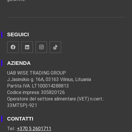
SEGUICI
AZIENDA
UAB WISE TRADING GROUP
J.Jasinskio g. 16A, 03163 Vilnius, Lituania
Partita IVA: LT100014288813
Codice impresa: 305820126
Operatore del settore alimentare (VET) n.cert.:
33MTSPĮ-921
CONTATTI
Tel.:
+370 5 2601711