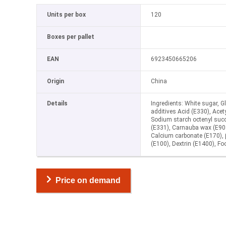
Units per box
120
Boxes per pallet
EAN
6923450665206
Origin
China
Details
Ingredients: White sugar, G
additives Acid (E330), Acet
Sodium starch octenyl succ
(E331), Carnauba wax (E903)
Calcium carbonate (E170),
(E100), Dextrin (E1400), Foo
Price on demand