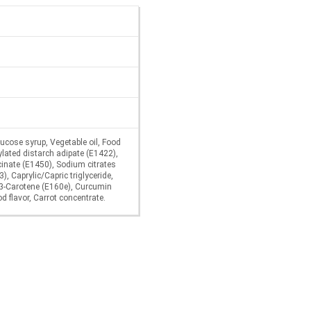
lucose syrup, Vegetable oil, Food
ylated distarch adipate (E1422),
inate (E1450), Sodium citrates
, Caprylic/Capric triglyceride,
 β-Carotene (E160e), Curcumin
d flavor, Carrot concentrate.