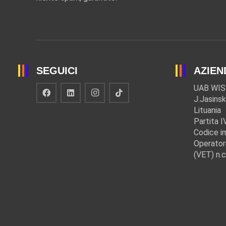
SEGUICI
AZIEN
UAB WIS
J.Jasinsk
Lituania
Partita 
Codice i
Operator
(VET) n.