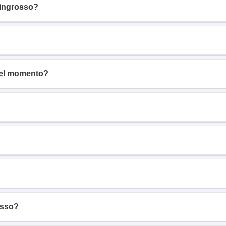
’ingrosso?
 del momento?
osso?