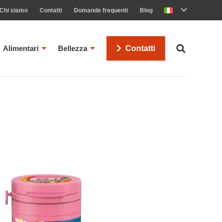
Chi siamo
Contatti
Domande frequenti
Blog
Alimentari
Bellezza
Contatti