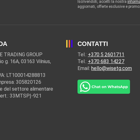
Iscrivendoti, accetti la nostra
informa
aggiornati, offerte esclusive e promo
DA
CONTATTI
E TRADING GROUP
Tel.:
+370 5 2601711
io g. 16A, 03163 Vilnius,
Tel.:
+370 683 14227
Email:
hello@wisetg.com
IVA: LT100014288813
mpresa: 305820126
e del settore alimentare
cert.: 33MTSPĮ-921