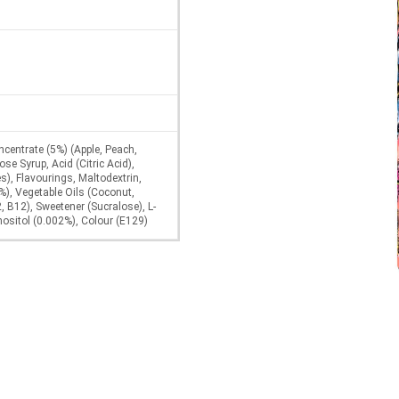
centrate (5%) (Apple, Peach,
se Syrup, Acid (Citric Acid),
s), Flavourings, Maltodextrin,
%), Vegetable Oils (Coconut,
, B12), Sweetener (Sucralose), L-
nositol (0.002%), Colour (E129)