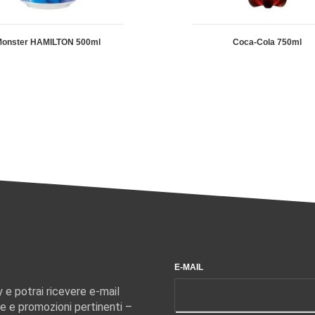
onster HAMILTON 500ml
Coca-Cola 750ml
E-MAIL
y e potrai ricevere e-mail
e e promozioni pertinenti –