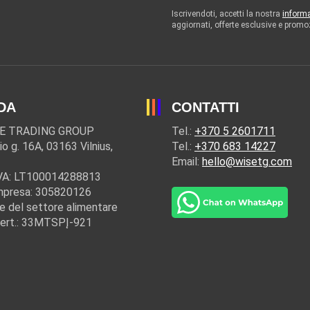
Iscrivendoti, accetti la nostra
informa
aggiornati, offerte esclusive e promo
DA
CONTATTI
E TRADING GROUP
Tel.:
+370 5 2601711
io g. 16A, 03163 Vilnius,
Tel.:
+370 683 14227
Email:
hello@wisetg.com
IVA: LT100014288813
mpresa: 305820126
e del settore alimentare
cert.: 33MTSPĮ-921