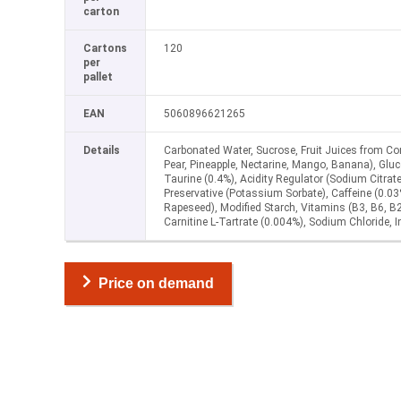
carton
Cartons
120
per
pallet
EAN
5060896621265
Details
Carbonated Water, Sucrose, Fruit Juices from Con
Pear, Pineapple, Nectarine, Mango, Banana), Gluco
Taurine (0.4%), Acidity Regulator (Sodium Citrate
Preservative (Potassium Sorbate), Caffeine (0.03
Rapeseed), Modified Starch, Vitamins (B3, B6, B2
Carnitine L-Tartrate (0.004%), Sodium Chloride, I
Price on demand