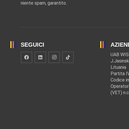
niente spam, garantito.
SEGUICI
AZIEN
UAB WIS
J.Jasinsk
Lituania
Partita 
Codice i
Operator
(VET) n.