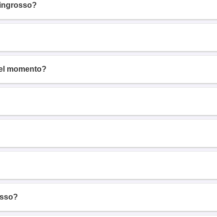
’ingrosso?
 del momento?
osso?