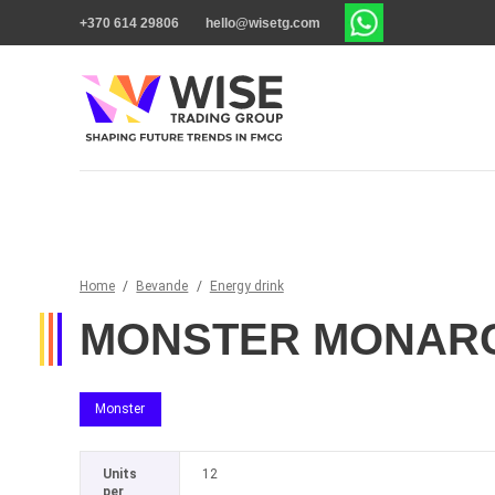
+370 614 29806
hello@wisetg.com
Home
/
Bevande
/
Energy drink
MONSTER MONARC
Monster
Units
12
per