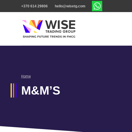
+370 614 29806
hello@wisetg.com
Home
M&M’S