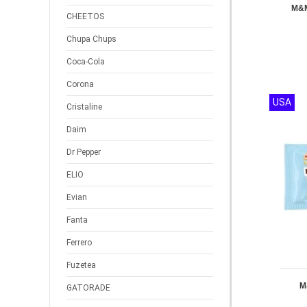
M&M
CHEETOS
Chupa Chups
Coca-Cola
Corona
USA
Cristaline
Daim
Dr Pepper
ELIO
Evian
Fanta
Ferrero
Fuzetea
M
GATORADE