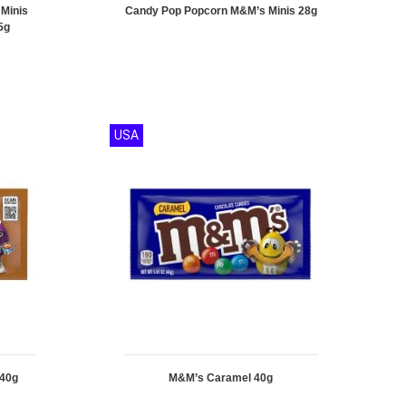
 Minis
Candy Pop Popcorn M&M’s Minis 28g
5g
USA
 40g
M&M’s Caramel 40g