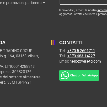
e e promozioni pertinenti –
Iscrivendoti, accetti la nostra
informa
aggiornati, offerte esclusive e promo
DA
CONTATTI
E TRADING GROUP
Tel.:
+370 5 2601711
io g. 16A, 03163 Vilnius,
Tel.:
+370 683 14227
Email:
hello@wisetg.com
IVA: LT100014288813
mpresa: 305820126
e del settore alimentare
cert.: 33MTSPĮ-921