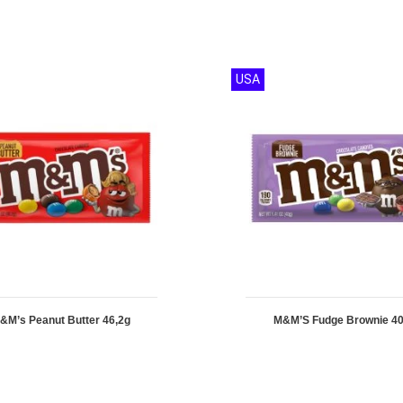
USA
&M’s Peanut Butter 46,2g
M&M’S Fudge Brownie 4