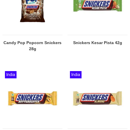
Candy Pop Popcorn Snickers
Snickers Kesar Pista 42g
28g
India
India