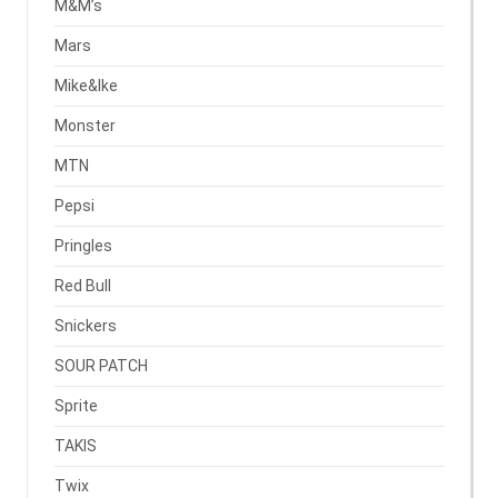
M&M’s
Mars
Mike&Ike
Monster
MTN
Pepsi
Pringles
Red Bull
Snickers
SOUR PATCH
Sprite
TAKIS
Twix