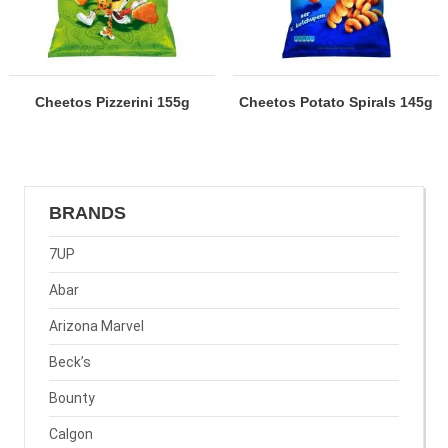
Cheetos Pizzerini 155g
Cheetos Potato Spirals 145g
BRANDS
7UP
Abar
Arizona Marvel
Beck’s
Bounty
Calgon