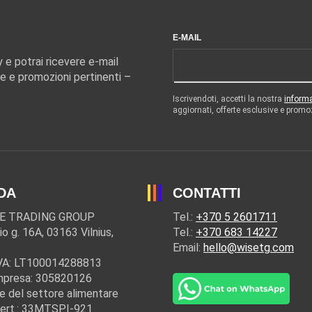
E-MAIL
y e potrai ricevere e-mail
e e promozioni pertinenti –
Iscrivendoti, accetti la nostra
informa
aggiornati, offerte esclusive e promo
DA
CONTATTI
E TRADING GROUP
Tel.:
+370 5 2601711
io g. 16A, 03163 Vilnius,
Tel.:
+370 683 14227
Email:
hello@wisetg.com
IVA: LT100014288813
mpresa: 305820126
e del settore alimentare
cert.: 33MTSPĮ-921