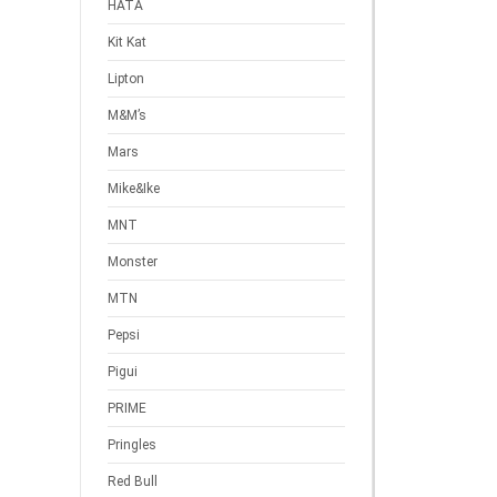
HATA
Kit Kat
Lipton
M&M’s
Mars
Mike&Ike
MNT
Monster
MTN
Pepsi
Pigui
PRIME
Pringles
Red Bull