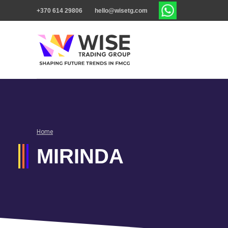
+370 614 29806
hello@wisetg.com
Home
MIRINDA